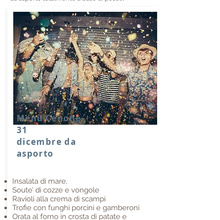
Menù Cenone
31
dicembre
da
asporto
I
nsalata di mare,
Soute’ di cozze e vongole
Ravioli alla crema di scampi
Trofie con funghi porcini e gamberoni
Orata al forno in crosta di patate e