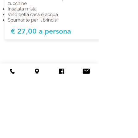
zucchine
Insalata mista
Vino della casa e acqua
Spumante per il brindisi
€ 27,00 a persona
Casale Tuscolano
Via di Colle Pizzuto 21/A
00133 Roma,
tel.
3893167797
Deaset srl - p.iva
1645917001