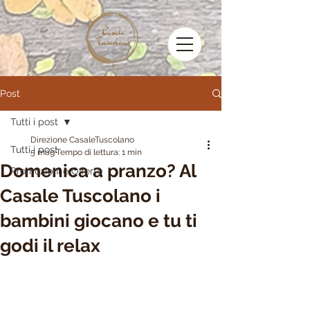
Post
Tutti i post
Direzione CasaleTuscolano
Tutti i post
5 mag
Tempo di lettura: 1 min
Domenica a pranzo? Al
Promozioni e Offerte
Casale Tuscolano i
bambini giocano e tu ti
godi il relax